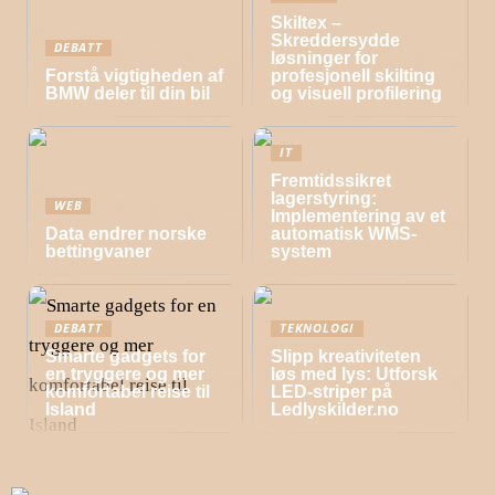
Skiltex –
Skreddersydde
DEBATT
løsninger for
Forstå vigtigheden af
profesjonell skilting
BMW deler til din bil
og visuell profilering
IT
Fremtidssikret
lagerstyring:
WEB
Implementering av et
Data endrer norske
automatisk WMS-
bettingvaner
system
DEBATT
TEKNOLOGI
Smarte gadgets for
Slipp kreativiteten
en tryggere og mer
løs med lys: Utforsk
komfortabel reise til
LED-striper på
Island
Ledlyskilder.no