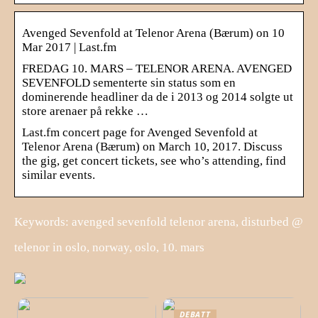
Avenged Sevenfold at Telenor Arena (Bærum) on 10
Mar 2017 | Last.fm
FREDAG 10. MARS – TELENOR ARENA. AVENGED
SEVENFOLD sementerte sin status som en
dominerende headliner da de i 2013 og 2014 solgte ut
store arenaer på rekke …
Last.fm concert page for Avenged Sevenfold at
Telenor Arena (Bærum) on March 10, 2017. Discuss
the gig, get concert tickets, see who’s attending, find
similar events.
Keywords: avenged sevenfold telenor arena, disturbed @
telenor in oslo, norway, oslo, 10. mars
DEBATT