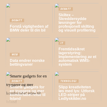
DEBATT
Skiltex –
Skreddersydde
DEBATT
løsninger for
Forstå vigtigheden af
profesjonell skilting
BMW deler til din bil
og visuell profilering
IT
Fremtidssikret
lagerstyring:
WEB
Implementering av et
Data endrer norske
automatisk WMS-
bettingvaner
system
DEBATT
TEKNOLOGI
Smarte gadgets for
Slipp kreativiteten
en tryggere og mer
løs med lys: Utforsk
komfortabel reise til
LED-striper på
Island
Ledlyskilder.no