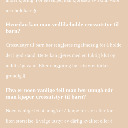
under kjøring. For eksempel kan kjøresko av skinn være
mer holdbare.§
Hvordan kan man vedlikeholde crossutstyr til
barn?
Crossutstyr til barn bør rengjøres regelmessig for å holde
det i god stand. Dette kan gjøres med en fuktig klut og
mildt såpevann. Etter rengjøring bør utstyret tørkes
grundig.§
Hva er noen vanlige feil man bør unngå når
man kjøper crossutstyr til barn?
Noen vanlige feil å unngå er å kjøpe for stor eller for
liten størrelse, å velge utstyr av dårlig kvalitet eller å