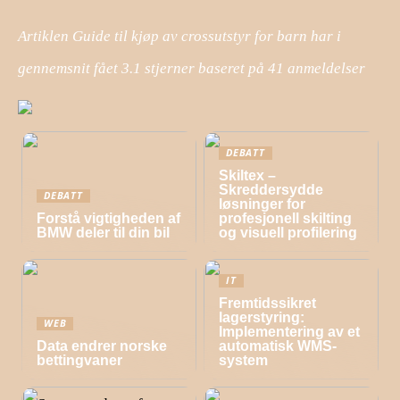
Artiklen Guide til kjøp av crossutstyr for barn har i
gennemsnit fået
3.1
stjerner baseret på
41
anmeldelser
DEBATT
Skiltex –
Skreddersydde
DEBATT
løsninger for
Forstå vigtigheden af
profesjonell skilting
BMW deler til din bil
og visuell profilering
IT
Fremtidssikret
lagerstyring:
WEB
Implementering av et
Data endrer norske
automatisk WMS-
bettingvaner
system