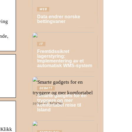
WEB
Data endrer norske
ving
bettingvaner
ende,
IT
Fremtidssikret
lagerstyring:
Implementering av et
automatisk WMS-system
DEBATT
Smarte gadgets for en
tryggere og mer
komfortabel reise til
Island
 Klikk