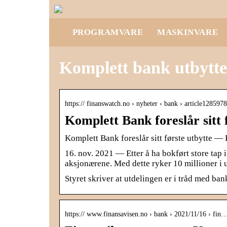
PROGRAMVARE
MASKINVARE
Komplett bank utbytte
https:// finanswatch.no › nyheter › bank › article128597
Komplett Bank foreslår sitt
Komplett Bank foreslår sitt første utbytte 
16. nov. 2021 — Etter å ha bokført store tap i
aksjonærene. Med dette ryker 10 millioner i 
Styret skriver at utdelingen er i tråd med ban
https:// www.finansavisen.no › bank › 2021/11/16 › fin