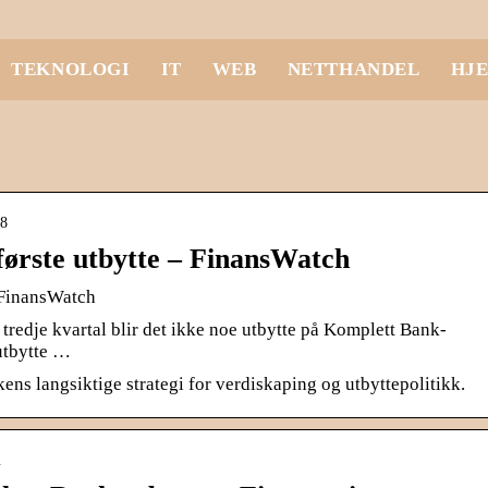
TEKNOLOGI
IT
WEB
NETTHANDEL
HJ
88
 første utbytte – FinansWatch
— FinansWatch
 tredje kvartal blir det ikke noe utbytte på Komplett Bank-
utbytte …
kens langsiktige strategi for verdiskaping og utbyttepolitikk.
…