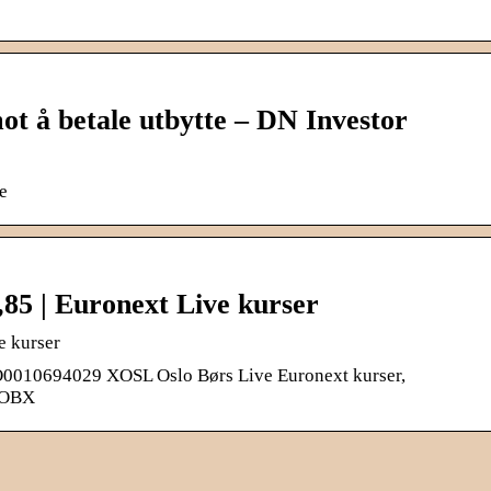
t å betale utbytte – DN Investor
e
| Euronext Live kurser
 kurser
0694029 XOSL Oslo Børs Live Euronext kurser,
s OBX