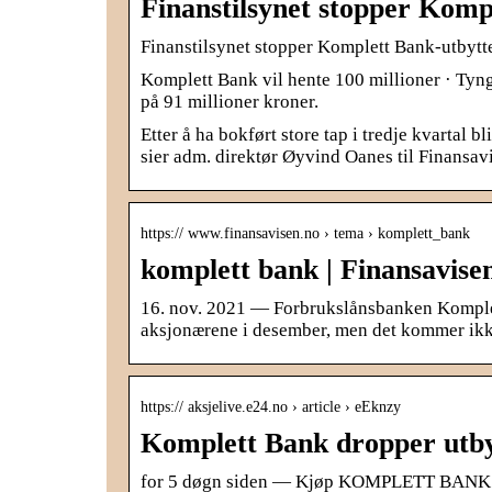
Finanstilsynet stopper Komp
Finanstilsynet stopper Komplett Bank-utbytte
Komplett Bank vil hente 100 millioner · Tyn
på 91 millioner kroner.
Etter å ha bokført store tap i tredje kvartal
sier adm. direktør Øyvind Oanes til Finansav
https:// www.finansavisen.no › tema › komplett_bank
komplett bank | Finansavise
16. nov. 2021 — Forbrukslånsbanken Komplett
aksjonærene i desember, men det kommer ikke 
https:// aksjelive.e24.no › article › eEknzy
Komplett Bank dropper utbyt
for 5 døgn siden — Kjøp KOMPLETT BANK (KO