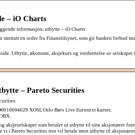
e – iO Charts
ggende informasjon, utbytte – iO Charts
 mottatt en ordre fra Finanstilsynet, som gir banken forbud mo
de. Utbytte, økonomi, aksjekurs og verdsettelse av selskapet i
al…
tbytte – Pareto Securities
curities
0694029 XOSL Oslo Børs Live Euronext kurser,
 OBX.
og aksjeselskaper som betaler ut utbytte til sine aksjonærer fort
vi i Pareto Securities tror vil betale mest utbytte til aksjonære