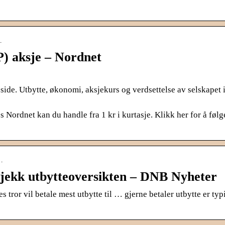
…
ksje – Nordnet
de. Utbytte, økonomi, aksjekurs og verdsettelse av selskapet i
net kan du handle fra 1 kr i kurtasje. Klikk her for å følg
…
Sjekk utbytteoversikten – DNB Nyheter
s tror vil betale mest utbytte til … gjerne betaler utbytte er typ