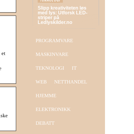
TEKNOLOGI
Slipp kreativiteten løs
med lys: Utforsk LED-
striper på
Ledlyskilder.no
PROGRAMVARE
 et
MASKINVARE
TEKNOLOGI
IT
e
WEB
NETTHANDEL
HJEMME
ELEKTRONIKK
iske
DEBATT