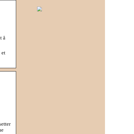
t å
 et
setter
ne