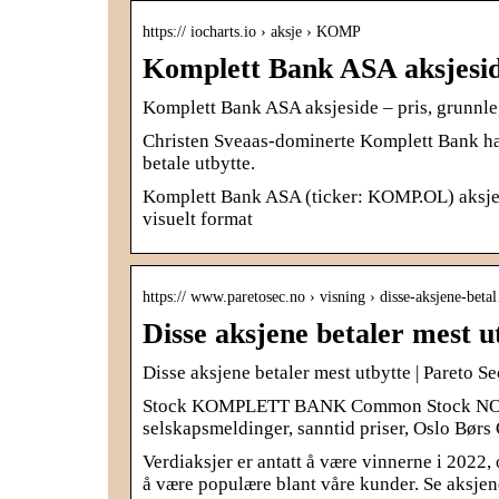
https:// iocharts.io › aksje › KOMP
Komplett Bank ASA aksjesid
Komplett Bank ASA aksjeside – pris, grunnle
Christen Sveaas-dominerte Komplett Bank har
betale utbytte.
Komplett Bank ASA (ticker: KOMP.OL) aksjesi
visuelt format
https:// www.paretosec.no › visning › disse-aksjene-bet
Disse aksjene betaler mest u
Disse aksjene betaler mest utbytte | Pareto Se
Stock KOMPLETT BANK Common Stock NO001
selskapsmeldinger, sanntid priser, Oslo Børs
Verdiaksjer er antatt å være vinnerne i 2022, 
å være populære blant våre kunder. Se aksjene 