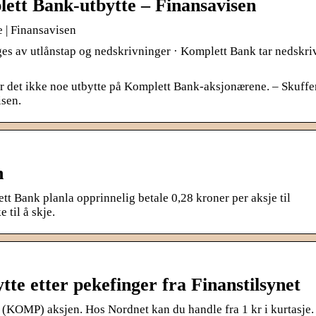
lett Bank-utbytte – Finansavisen
 | Finansavisen
ges av utlånstap og nedskrivninger · Komplett Bank tar nedskri
 blir det ikke noe utbytte på Komplett Bank-aksjonærene. – Skuff
isen.
n
 Bank planla opprinnelig betale 0,28 kroner per aksje til
til å skje.
te etter pekefinger fra Finanstilsynet
MP) aksjen. Hos Nordnet kan du handle fra 1 kr i kurtasje.