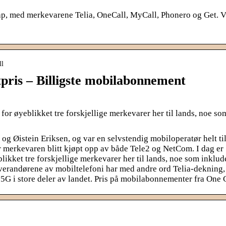
ap, med merkevarene Telia, OneCall, MyCall, Phonero og Get. V
ll
pris – Billigste mobilabonnement
 for øyeblikket tre forskjellige merkevarer her til lands, noe so
og Øistein Eriksen, og var en selvstendig mobiloperatør helt ti
 merkevaren blitt kjøpt opp av både Tele2 og NetCom. I dag er
likket tre forskjellige merkevarer her til lands, noe som inklud
everandørene av mobiltelefoni har med andre ord Telia-dekning,
 5G i store deler av landet. Pris på mobilabonnementer fra One 