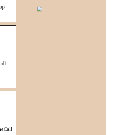
kap
all
l
neCall