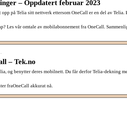
inger – Oppdatert februar 2023
pp på Telia sitt nettverk ettersom OneCall er en del av Telia. 
ap? Les vår omtale av mobilabonnement fra OneCall. Sammenli
…
ll – Tek.no
ia, og benytter deres mobilnett. Du får derfor Telia-dekning me
ter fraOneCall akkurat nå.