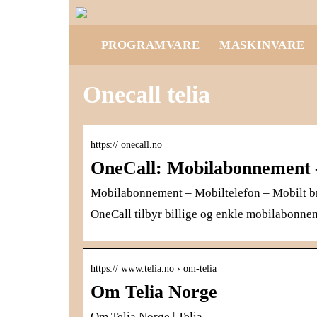
PROGRAMVARE
MASKINVARE
Onecall telia
https:// onecall.no
OneCall: Mobilabonnement –
Mobilabonnement – Mobiltelefon – Mobilt b
OneCall tilbyr billige og enkle mobilabonnem
https:// www.telia.no › om-telia
Om Telia Norge
Om Telia Norge | Telia