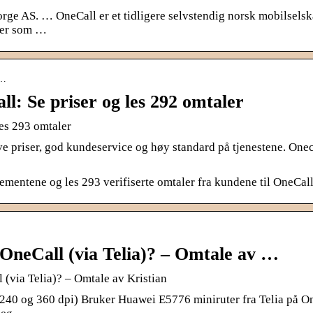
rge AS. … OneCall er et tidligere selvstendig norsk mobilsels
erer som …
c…
: Se priser og les 292 omtaler
es 293 omtaler
ve priser, god kundeservice og høy standard på tjenestene. Onec
mentene og les 293 verifiserte omtaler fra kundene til OneCal
OneCall (via Telia)? – Omtale av …
(via Telia)? – Omtale av Kristian
240 og 360 dpi) Bruker Huawei E5776 miniruter fra Telia på O