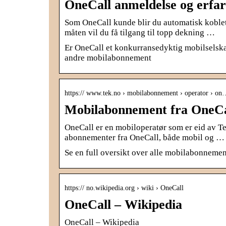
OneCall anmeldelse og erfar
Som OneCall kunde blir du automatisk koblet o
måten vil du få tilgang til topp dekning …
Er OneCall et konkurransedyktig mobilselsk
andre mobilabonnement
https:// www.tek.no › mobilabonnement › operator › on
Mobilabonnement fra OneCa
OneCall er en mobiloperatør som er eid av Tel
abonnementer fra OneCall, både mobil og …
Se en full oversikt over alle mobilabonnemen
https:// no.wikipedia.org › wiki › OneCall
OneCall – Wikipedia
OneCall – Wikipedia