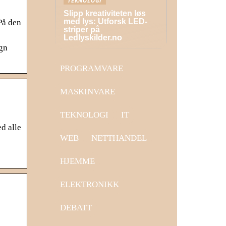
TEKNOLOGI
Slipp kreativiteten løs
med lys: Utforsk LED-
På den
striper på
Ledlyskilder.no
gn
PROGRAMVARE
MASKINVARE
TEKNOLOGI
IT
d alle
WEB
NETTHANDEL
HJEMME
ELEKTRONIKK
DEBATT