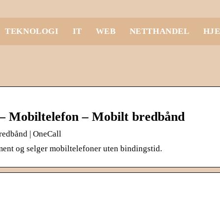
TEKNOLOGI
IT
WEB
NETTHANDEL
HJ
 Mobiltelefon – Mobilt bredbånd
redbånd | OneCall
ent og selger mobiltelefoner uten bindingstid.