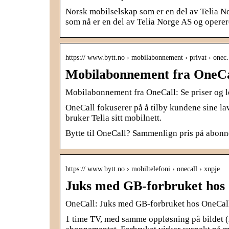
Norsk mobilselskap som er en del av Telia No
som nå er en del av Telia Norge AS og oper
https:// www.bytt.no › mobilabonnement › privat › one
Mobilabonnement fra OneCall
Mobilabonnement fra OneCall: Se priser og l
OneCall fokuserer på å tilby kundene sine la
bruker Telia sitt mobilnett.
Bytte til OneCall? Sammenlign pris på abonne
https:// www.bytt.no › mobiltelefoni › onecall › xnpje
Juks med GB-forbruket hos 
OneCall: Juks med GB-forbruket hos OneCall 
1 time TV, med samme oppløsning på bildet (