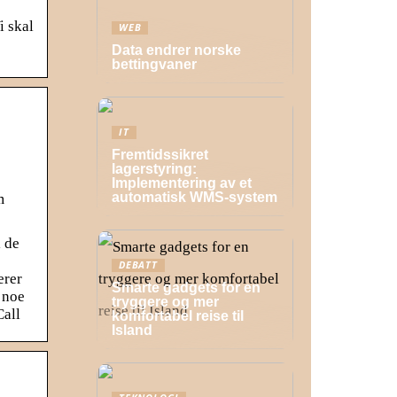
i skal
WEB
Data endrer norske
bettingvaner
IT
Fremtidssikret
lagerstyring:
Implementering av et
automatisk WMS-system
m
l de
DEBATT
erer
Smarte gadgets for en
 noe
tryggere og mer
Call
komfortabel reise til
Island