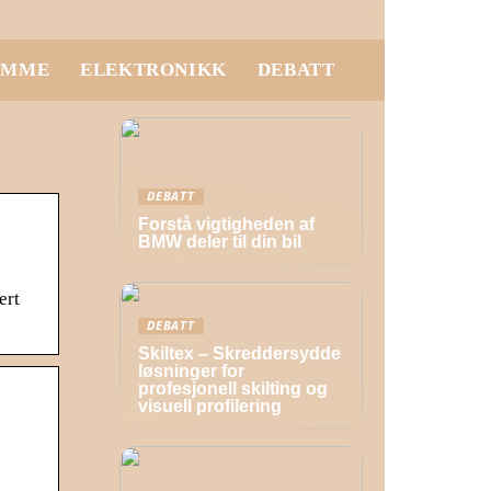
EMME
ELEKTRONIKK
DEBATT
DEBATT
Forstå vigtigheden af
BMW deler til din bil
ert
DEBATT
Skiltex – Skreddersydde
løsninger for
profesjonell skilting og
visuell profilering