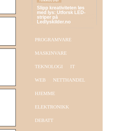
TEKNOLOGI
Slipp kreativiteten løs
med lys: Utforsk LED-
striper på
Ledlyskilder.no
PROGRAMVARE
MASKINVARE
TEKNOLOGI
IT
WEB
NETTHANDEL
HJEMME
ELEKTRONIKK
DEBATT