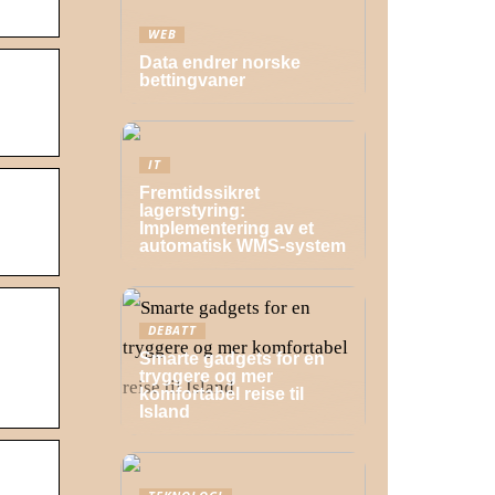
WEB
Data endrer norske
bettingvaner
IT
Fremtidssikret
lagerstyring:
Implementering av et
automatisk WMS-system
DEBATT
Smarte gadgets for en
tryggere og mer
komfortabel reise til
Island