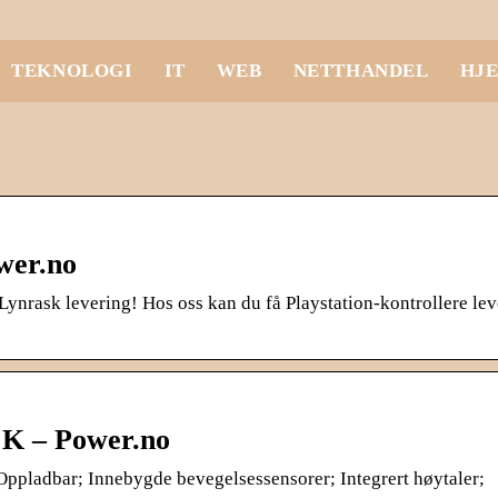
TEKNOLOGI
IT
WEB
NETTHANDEL
HJ
ower.no
Lynrask levering! Hos oss kan du få Playstation-kontrollere lev
 – Power.no
pladbar; Innebygde bevegelsessensorer; Integrert høytaler;