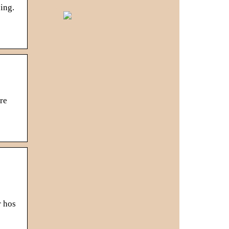
ing.
re
r hos