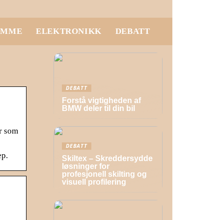
EMME
ELEKTRONIKK
DEBATT
DEBATT
Forstå vigtigheden af
BMW deler til din bil
ar som
DEBATT
ep.
Skiltex – Skreddersydde
løsninger for
profesjonell skilting og
visuell profilering