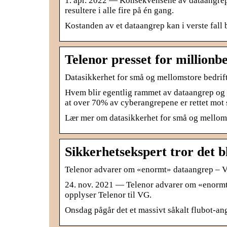
1. apr. 2022 — Konsekvensene av dataangrep m
resultere i alle fire på én gang.
Kostanden av et dataangrep kan i verste fall 
Telenor presset for millionb
Datasikkerhet for små og mellomstore bedrif
Hvem blir egentlig rammet av dataangrep og h
at over 70% av cyberangrepene er rettet mo
Lær mer om datasikkerhet for små og melloms
Sikkerhetsekspert tror det 
Telenor advarer om «enormt» dataangrep – 
24. nov. 2021 — Telenor advarer om «enormt»
opplyser Telenor til VG.
Onsdag pågår det et massivt såkalt flubot-ang