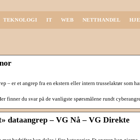
TEKNOLOGI
IT
WEB
NETTHANDEL
HJ
enor
p – er et angrep fra en ekstern eller intern trusselaktør som h
er finner du svar på de vanligste spørsmålene rundt cyberangr
t» dataangrep – VG Nå – VG Direkte