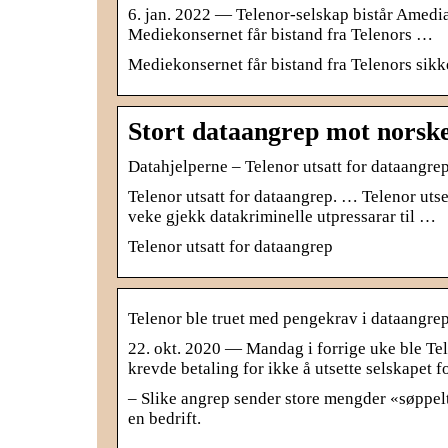
6. jan. 2022 — Telenor-selskap bistår Amedia 
Mediekonsernet får bistand fra Telenors …
Mediekonsernet får bistand fra Telenors sikk
Stort dataangrep mot norske
Datahjelperne – Telenor utsatt for dataangre
Telenor utsatt for dataangrep. … Telenor utse
veke gjekk datakriminelle utpressarar til …
Telenor utsatt for dataangrep
Telenor ble truet med pengekrav i dataangre
22. okt. 2020 — Mandag i forrige uke ble Tel
krevde betaling for ikke å utsette selskapet 
– Slike angrep sender store mengder «søppelt
en bedrift.