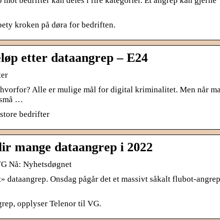
ot bedrifter kan deles i fire kategorier. Et angrep kan gjerne
bety kroken på døra for bedriften.
eløp etter dataangrep – E24
ter
vorfor? Alle er mulige mål for digital kriminalitet. Men når m
t små …
tore bedrifter
blir mange dataangrep i 2022
VG Nå: Nyhetsdøgnet
 dataangrep. Onsdag pågår det et massivt såkalt flubot-angrep
rep, opplyser Telenor til VG.