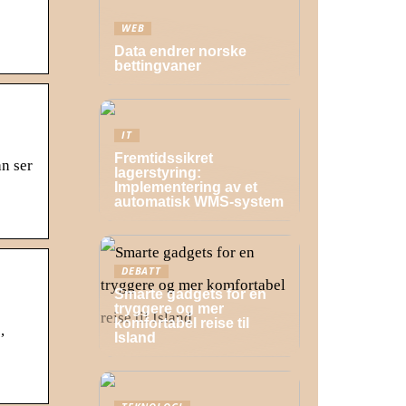
WEB
Data endrer norske
bettingvaner
IT
Fremtidssikret
an ser
lagerstyring:
Implementering av et
automatisk WMS-system
DEBATT
Smarte gadgets for en
tryggere og mer
komfortabel reise til
,
Island