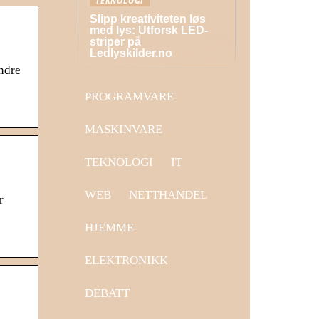
TEKNOLOGI
Slipp kreativiteten løs
med lys: Utforsk LED-
striper på
Ledlyskilder.no
andre
PROGRAMVARE
MASKINVARE
TEKNOLOGI
IT
WEB
NETTHANDEL
r
HJEMME
ELEKTRONIKK
DEBATT