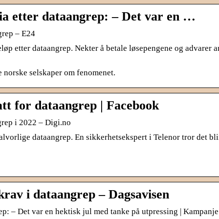
ia etter dataangrep: – Det var en …
ngrep – E24
eløp etter dataangrep. Nekter å betale løsepengene og advarer 
e norske selskaper om fenomenet.
att for dataangrep | Facebook
grep i 2022 – Digi.no
lvorlige dataangrep. En sikkerhetsekspert i Telenor tror det bli
krav i dataangrep – Dagsavisen
ep: – Det var en hektisk jul med tanke på utpressing | Kampanje