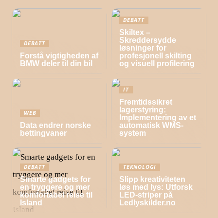
DEBATT
Skiltex –
Skreddersydde
DEBATT
løsninger for
Forstå vigtigheden af
profesjonell skilting
BMW deler til din bil
og visuell profilering
IT
Fremtidssikret
lagerstyring:
WEB
Implementering av et
Data endrer norske
automatisk WMS-
bettingvaner
system
DEBATT
TEKNOLOGI
Smarte gadgets for
Slipp kreativiteten
en tryggere og mer
løs med lys: Utforsk
komfortabel reise til
LED-striper på
Island
Ledlyskilder.no