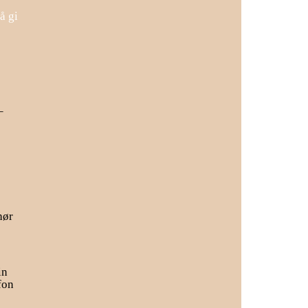
å gi
–
hør
in
fon