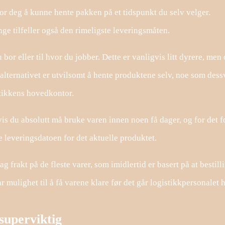
for deg å kunne hente pakken på et tidspunkt du selv velger.
ge tilfeller også den rimeligste leveringsmåten.
 bor eller til hvor du jobber. Dette er vanligvis litt dyrere, men
salternativet er utvilsomt å hente produktene selv, noe som dess
utikkens hovedkontor.
is du absolutt må bruke varen innen noen få dager, og for det f
te leveringsdatoen for det aktuelle produktet.
 frakt på de fleste varer, som imidlertid er basert på at bestill
har mulighet til å få varene klare før det går logistikkpersonalet 
superviktig