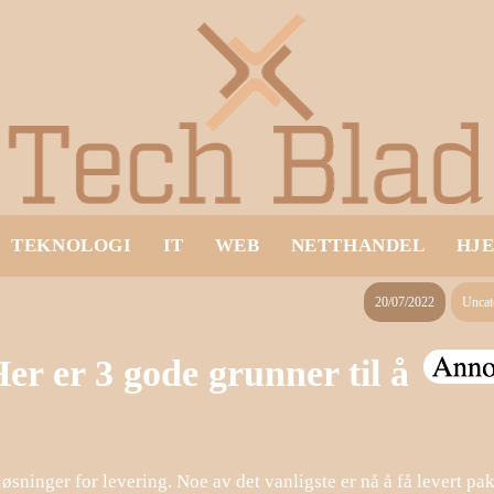
TEKNOLOGI
IT
WEB
NETTHANDEL
HJ
20/07/2022
Uncat
er er 3 gode grunner til å
løsninger for levering. Noe av det vanligste er nå å få levert pak