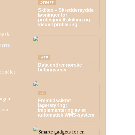
DEBATT
Skiltex – Skreddersydde
løsninger for
profesjonell skilting og
visuell profilering
 også
verre
WEB
Data endrer norske
bettingvaner
ormålet
IT
ingen
Fremtidssikret
lagerstyring:
hjem.
Implementering av et
automatisk WMS-system