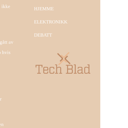
l ikke
HJEMME
ELEKTRONIKK
n
DEBATT
gått av
p hvis
r
en