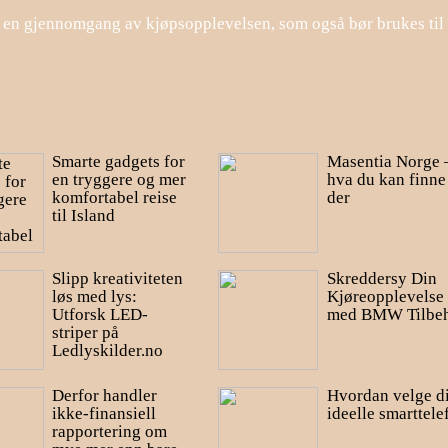
e en gjennomgang av kjøpsopplevelsen, som også bør brukes til 
Smarte gadgets for
Masentia Norge 
en tryggere og mer
hva du kan finne
komfortabel reise
der
til Island
Slipp kreativiteten
Skreddersy Din
løs med lys:
Kjøreopplevelse
Utforsk LED-
med BMW Tilbe
striper på
Ledlyskilder.no
Derfor handler
Hvordan velge d
ikke-finansiell
ideelle smarttele
rapportering om