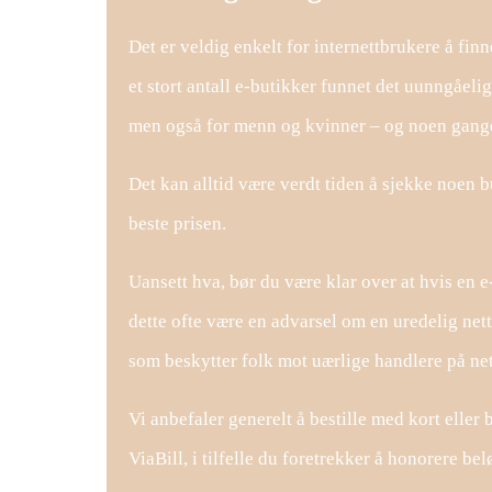
Det er veldig enkelt for internettbrukere å fin
et stort antall e-butikker funnet det uunngåeli
men også for menn og kvinner – og noen ganger 
Det kan alltid være verdt tiden å sjekke noen bu
beste prisen.
Uansett hva, bør du være klar over at hvis en 
dette ofte være en advarsel om en uredelig nett
som beskytter folk mot uærlige handlere på net
Vi anbefaler generelt å bestille med kort eller 
ViaBill, i tilfelle du foretrekker å honorere bel