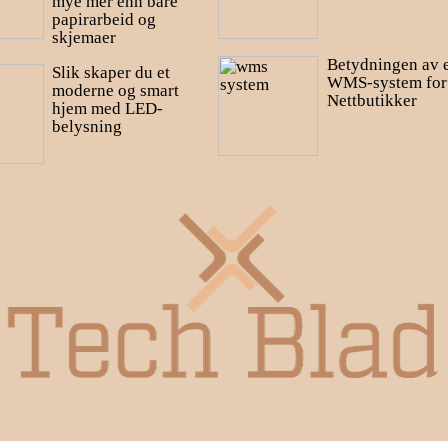
mye mer enn bare
papirarbeid og
skjemaer
Betydningen av 
Slik skaper du et
WMS-system for
moderne og smart
Nettbutikker
hjem med LED-
belysning