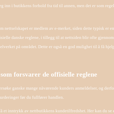
eg inn i butikkens forhold fra tid til annen, men det er som rege
om nettselskapet er medlem av e-merket, siden dette typisk er e
elle danske reglene, i tillegg til at nettsiden blir ofte gjennom
verket på området. Dette er også en god mulighet til å få hjel
 som forsvarer de offisielle reglene
undersøke ganske mange nåværende kunders anmeldelser, og derfo
urderinger før du fullfører handlen.
å et inntrykk av nettbutikkens kundetilfredshet. Her kan du se 