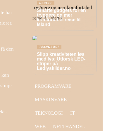
DEBATT
Smarte gadgets for en
tte har
tryggere og mer
komfortabel reise til
niorer,
Island
TEKNOLOGI
 få den
Slipp kreativiteten løs
med lys: Utforsk LED-
striper på
Ledlyskilder.no
, kan
slinje
PROGRAMVARE
MASKINVARE
eks.
TEKNOLOGI
IT
WEB
NETTHANDEL